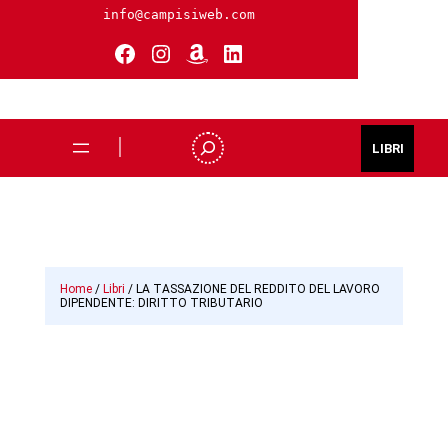
info@campisiweb.com
Facebook
Instagram
Amazon
LinkedIn
S
LIBRI
e
a
r
c
h
Home
/
Libri
/ LA TASSAZIONE DEL REDDITO DEL LAVORO
DIPENDENTE: DIRITTO TRIBUTARIO