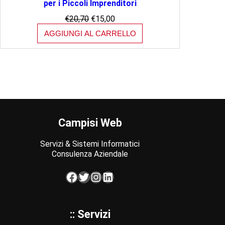
per i Piccoli Imprenditori
Il
Il
€
20,70
€
15,00
prezzo
prezzo
AGGIUNGI AL CARRELLO
originale
attuale
era:
è:
€20,70.
€15,00.
Campisi Web
Servizi & Sistemi Informatici
Consulenza Aziendale
Facebook
Twitter
Instagram
LinkedIn
:: Servizi