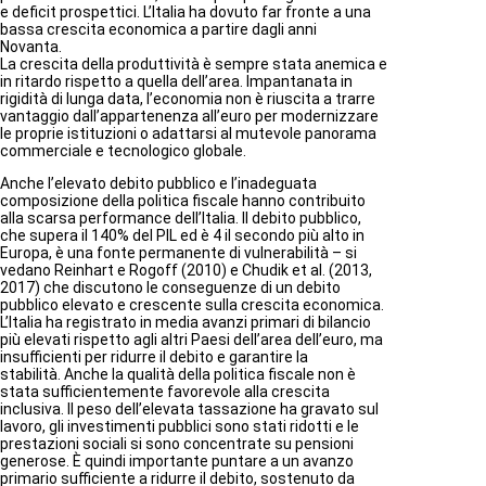
E
e deficit prospettici. L’Italia ha dovuto far fronte a una
N
bassa crescita economica a partire dagli anni
T
Novanta.
E
La crescita della produttività è sempre stata anemica e
:
in ritardo rispetto a quella dell’area. Impantanata in
D
rigidità di lunga data, l’economia non è riuscita a trarre
I
vantaggio dall’appartenenza all’euro per modernizzare
R
le proprie istituzioni o adattarsi al mutevole panorama
I
commerciale e tecnologico globale.
T
T
Anche l’elevato debito pubblico e l’inadeguata
O
composizione della politica fiscale hanno contribuito
T
alla scarsa performance dell’Italia. Il debito pubblico,
R
che supera il 140% del PIL ed è 4 il secondo più alto in
I
Europa, è una fonte permanente di vulnerabilità – si
B
vedano Reinhart e Rogoff (2010) e Chudik et al. (2013,
U
2017) che discutono le conseguenze di un debito
T
pubblico elevato e crescente sulla crescita economica.
A
L’Italia ha registrato in media avanzi primari di bilancio
R
più elevati rispetto agli altri Paesi dell’area dell’euro, ma
I
insufficienti per ridurre il debito e garantire la
O
stabilità. Anche la qualità della politica fiscale non è
q
stata sufficientemente favorevole alla crescita
u
inclusiva. Il peso dell’elevata tassazione ha gravato sul
a
lavoro, gli investimenti pubblici sono stati ridotti e le
n
prestazioni sociali si sono concentrate su pensioni
t
generose. È quindi importante puntare a un avanzo
i
primario sufficiente a ridurre il debito, sostenuto da