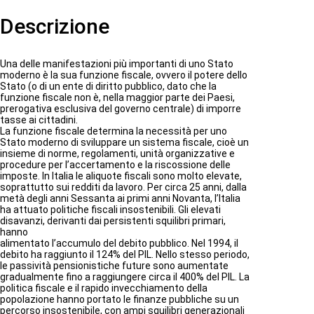
O
N
Descrizione
E
D
E
L
Una delle manifestazioni più importanti di uno Stato
R
moderno è la sua funzione fiscale, ovvero il potere dello
E
Stato (o di un ente di diritto pubblico, dato che la
D
funzione fiscale non è, nella maggior parte dei Paesi,
D
prerogativa esclusiva del governo centrale) di imporre
I
tasse ai cittadini.
T
La funzione fiscale determina la necessità per uno
O
Stato moderno di sviluppare un sistema fiscale, cioè un
D
insieme di norme, regolamenti, unità organizzative e
E
procedure per l’accertamento e la riscossione delle
L
imposte. In Italia le aliquote fiscali sono molto elevate,
L
soprattutto sui redditi da lavoro. Per circa 25 anni, dalla
A
metà degli anni Sessanta ai primi anni Novanta, l’Italia
V
ha attuato politiche fiscali insostenibili. Gli elevati
O
disavanzi, derivanti dai persistenti squilibri primari,
R
hanno
O
alimentato l’accumulo del debito pubblico. Nel 1994, il
D
debito ha raggiunto il 124% del PIL. Nello stesso periodo,
I
le passività pensionistiche future sono aumentate
P
gradualmente fino a raggiungere circa il 400% del PIL. La
E
politica fiscale e il rapido invecchiamento della
N
popolazione hanno portato le finanze pubbliche su un
D
percorso insostenibile, con ampi squilibri generazionali