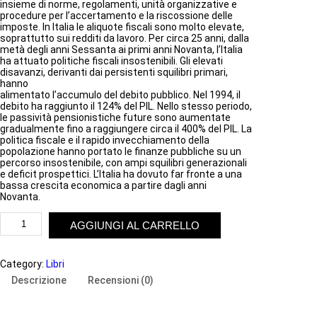
insieme di norme, regolamenti, unità organizzative e
procedure per l’accertamento e la riscossione delle
imposte. In Italia le aliquote fiscali sono molto elevate,
soprattutto sui redditi da lavoro. Per circa 25 anni, dalla
metà degli anni Sessanta ai primi anni Novanta, l’Italia
ha attuato politiche fiscali insostenibili. Gli elevati
disavanzi, derivanti dai persistenti squilibri primari,
hanno
alimentato l’accumulo del debito pubblico. Nel 1994, il
debito ha raggiunto il 124% del PIL. Nello stesso periodo,
le passività pensionistiche future sono aumentate
gradualmente fino a raggiungere circa il 400% del PIL. La
politica fiscale e il rapido invecchiamento della
popolazione hanno portato le finanze pubbliche su un
percorso insostenibile, con ampi squilibri generazionali
e deficit prospettici. L’Italia ha dovuto far fronte a una
bassa crescita economica a partire dagli anni
Novanta.
L
AGGIUNGI AL CARRELLO
A
T
A
S
Category:
Libri
S
Descrizione
Recensioni (0)
A
Z
I