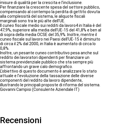
t
misure di qualità per la crescita e l’inclusione.
à
Per finanziare la crescente spesa del settore pubblico,
compensando al contempo la perdita di gettito dovuta
alla complessità del sistema, le aliquote fiscali
marginali sono tra le più alte dell’UE.
Il cuneo fiscale medio sui redditi da lavoro4 in Italia è del
47,9%, superiore alla media dell’UE-15 del 41,8% e ben al
di sopra della media OCSE del 35,9%. Inoltre, mentre il
cuneo fiscale sul lavoro nei Paesi dell’UE-15 è diminuito
di circa il 2% dal 2000, in Italia è aumentato di circa lo
0,8%.
Inoltre, un pesante cuneo contributivo pesa anche sul
reddito dei lavoratori dipendenti per finanziare un
sistema previdenziale pubblico che sta sempre più
affrontando un grave calo demografico.
L’obiettivo di questo documento è analizzare lo stato
attuale e l’evoluzione della tassazione delle diverse
componenti del reddito da lavoro dipendente,
illustrando le principali proposte di riforma del sistema.
Giovanni Campisi (Consulente Aziendale IT)
Recensioni