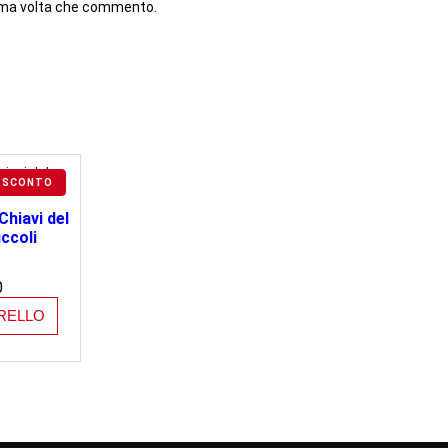
ssima volta che commento.
PRODOTTO
SCONTO
IN
VENDITA
hiavi del
ccoli
Il
0
prezzo
RELLO
le
attuale
è:
€15,00.