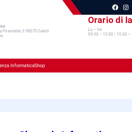
Facebook
Instagram
Orario di l
amo
Lu – Ve
gi Pirandello 3 98070 Galati
09.00 – 13.00 / 15.00 –
no
enza Informatica
Shop