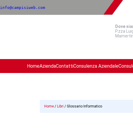
info@campisiweb.com
Dove si
P.zza Lui
Mamerti
Home
Azienda
Contatti
Consulenza Aziendale
Consul
Home
/
Libri
/ Glossario Informatico