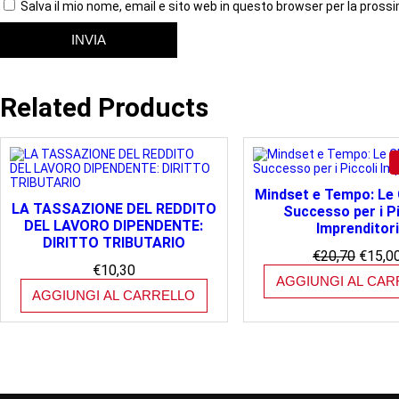
Salva il mio nome, email e sito web in questo browser per la pro
Related Products
Mindset e Tempo: Le C
LA TASSAZIONE DEL REDDITO
Successo per i Pi
DEL LAVORO DIPENDENTE:
Imprenditori
DIRITTO TRIBUTARIO
Il
€
20,70
€
15,0
€
10,30
prezzo
AGGIUNGI AL CAR
origina
AGGIUNGI AL CARRELLO
era:
€20,70.